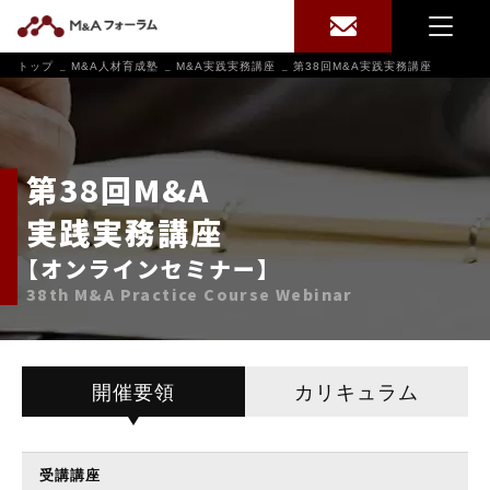
トップ
M&A人材育成塾
M&A実践実務講座
第38回M&A実践実務講座
第38回M&A
実践実務講座
【オンラインセミナー】
38th M&A Practice Course Webinar
開催要領
カリキュラム
受講講座