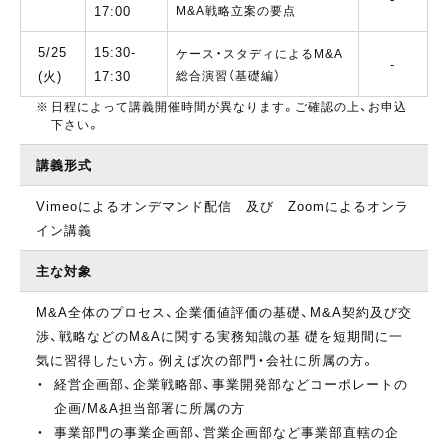
17:00
M&A戦略立案の要点
5/25
15:30-
ケース・スタディによるM&A
-
(火)
17:30
総合演習（基礎編）
日程によって講義開催時間が異なります。ご確認の上、お申込
下さい。
講義形式
Vimeoによるオンデマンド配信 及び Zoomによるオンラ
イン講義
主な対象
M&A全体のプロセス、企業価値評価の基礎、M&A契約及び交
渉、戦略などのM&Aに関する実務知識の基 礎を短期間に一
気に習得したい方。例えば次の部門・会社に所属の方。
経営企画部、企業戦略部、事業開発部などコーポレートの
企画/M&A担当部署に所属の方
事業部門の事業企画部、営業企画部など事業部直轄の企