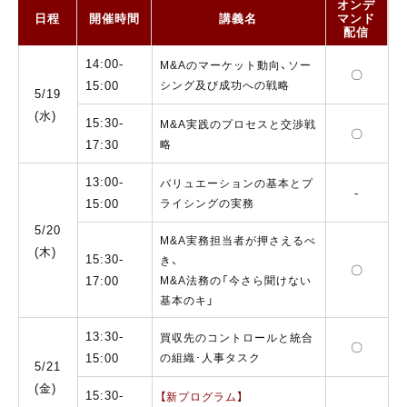
オンデ
日程
開催時間
講義名
マンド
配信
14:00-
M&Aのマーケット動向、ソー
〇
15:00
シング及び成功への戦略
5/19
(水)
15:30-
M&A実践のプロセスと交渉戦
〇
17:30
略
13:00-
バリュエーションの基本とプ
-
15:00
ライシングの実務
5/20
M&A実務担当者が押さえるべ
(木)
15:30-
き、
〇
17:00
M&A法務の「今さら聞けない
基本のキ」
13:30-
買収先のコントロールと統合
〇
15:00
の組織･人事タスク
5/21
(金)
15:30-
【新プログラム】
-