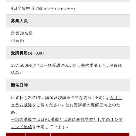
4日間集中 全7回
(オンラインセミナー)
募集人員
定員30名様
（先着順）
受講費用
(お一人様）
137,500円(全7回一括受講のみ。但し交代受講も可、消費税
込み)
開催日時
いずれも2021年。講師及び講座の主な内容（予定）は
カリキ
ュラム以降
をご覧ください。なお受講者の理解度向上のた
め、
一部の講義ではLIVE講義とは別に事前学習としてのオンデ
マンド配信
を予定しています。