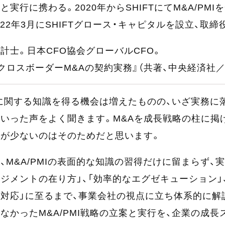
と実行に携わる。2020年からSHIFTにてM&A/P
022年3月にSHIFTグロース・キャピタルを設立、取
計士。日本CFO協会グローバルCFO。
クロスボーダーM&Aの契約実務』（共著、中央経済社／2
MIに関する知識を得る機会は増えたものの、いざ実務
いった声をよく聞きます。M&Aを成長戦略の柱に掲
業が少ないのはそのためだと思います。
、M&A/PMIの表面的な知識の習得だけに留まらず、
ジメントの在り方」、「効率的なエグゼキューション」
対応」に至るまで、事業会社の視点に立ち体系的に解
なかったM&A/PMI戦略の立案と実行を、企業の成