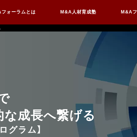
Aフォーラムとは
M&A人材育成塾
M&A
ム
”で
的な
成長へ繋げる
プログラム】