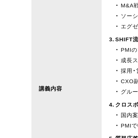
M&A
ソー
エグゼ
SHIFT
PMI
成長ス
採用・
CXO
講義内容
グル
クロス
国内
PMI