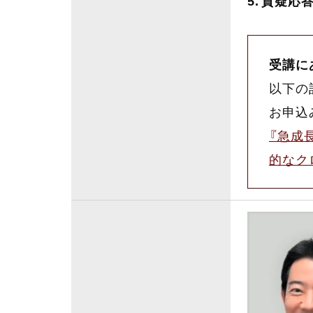
質疑応
受講に
以下の
お申込
『急成
的なク